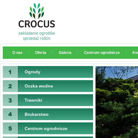
O nas
Oferta
Galeria
Centrum ogrodnicze
Ko
Ogrody
Oczka wodne
Trawniki
Brukarstwo
Centrum ogrodnicze