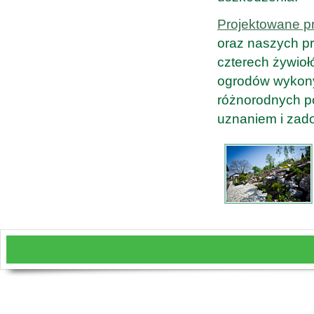
Projektowane p
oraz naszych p
czterech żywioł
ogrodów wykony
różnorodnych po
uznaniem i zad