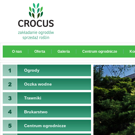
O nas
Oferta
Galeria
Centrum ogrodnicze
Ko
Ogrody
Oczka wodne
Trawniki
Brukarstwo
Centrum ogrodnicze