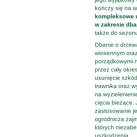
kończy się na a
kompleksowe u
w zakresie dba
także do sezonu
Dbanie o drzewa
wiosennym oraz
porządkowymi na
przez cały okre
usunięcie szkód
trawnika oraz 
na wyzielenieni
cięcia bieżące.
zastosowanie j
ogrodnicza zajm
których niezab
uszkodzenia.