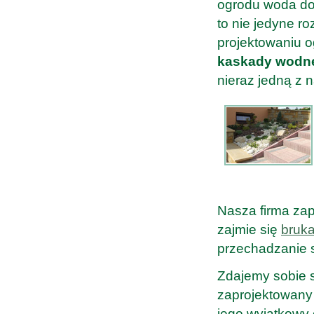
ogrodu woda do
to nie jedyne r
projektowaniu o
kaskady wodne
nieraz jedną z 
Nasza firma zap
zajmie się
bruk
przechadzanie s
Zdajemy sobie s
zaprojektowany 
jego wyjątkowy 