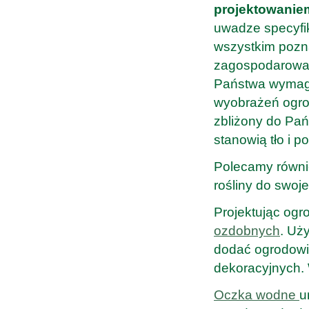
projektowaniem
uwadze specyfik
wszystkim pozna
zagospodarowan
Państwa wymaga
wyobrażeń ogrod
zbliżony do Pa
stanowią tło i p
Polecamy równ
rośliny do swoj
Projektując ogr
ozdobnych
. Uż
dodać ogrodowi
dekoracyjnych. 
Oczka wodne
u